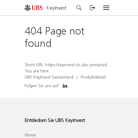
KeyInvest
404 Page not
found
Short URL:
https://keyinvest-ch.ubs.com/produkt/detail/index/isin/CH1579652624
You are here:
UBS KeyInvest Switzerland
Produktdetail
Folgen Sie uns auf
Entdecken Sie UBS KeyInvest
Home