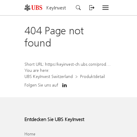
KeyInvest
404 Page not
found
Short URL:
https://keyinvest-ch.ubs.com/produkt/detail/index/isin/CH1579653101
You are here:
UBS KeyInvest Switzerland
Produktdetail
Folgen Sie uns auf
Entdecken Sie UBS KeyInvest
Home