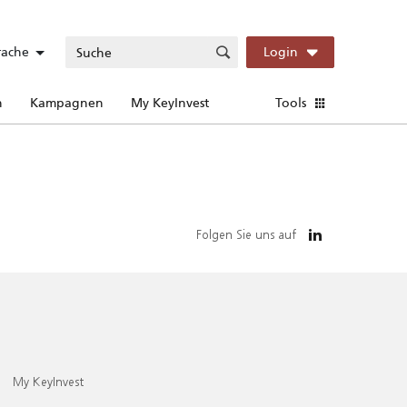
rache
Login
n
Kampagnen
My KeyInvest
Tools
Folgen Sie uns auf
My KeyInvest