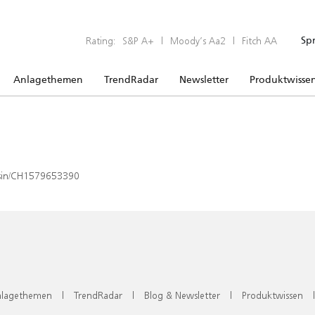
Rating:
S&P A+
|
Moody’s Aa2
|
Fitch AA
Sp
Anlagethemen
TrendRadar
Newsletter
Produktwisse
x/isin/CH1579653390
lagethemen
|
TrendRadar
|
Blog & Newsletter
|
Produktwissen
|