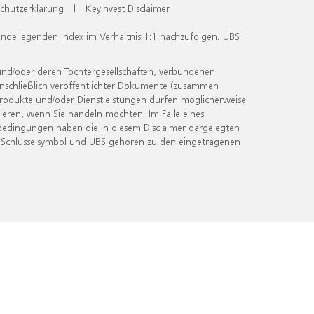
chutzerklärung
|
KeyInvest Disclaimer
undeliegenden Index im Verhältnis 1:1 nachzufolgen. UBS
und/oder deren Tochtergesellschaften, verbundenen
inschließlich veröffentlichter Dokumente (zusammen
 Produkte und/oder Dienstleistungen dürfen möglicherweise
ieren, wenn Sie handeln möchten. Im Falle eines
bedingungen haben die in diesem Disclaimer dargelegten
 Schlüsselsymbol und UBS gehören zu den eingetragenen