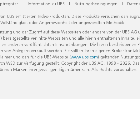
ptregister
|
Information zu UBS
|
Nutzungsbedingungen
|
Datens
 von UBS emittierten Index-Produkten. Diese Produkte versuchen den zugr
, Vollständigkeit oder Angemessenheit der angewandten Methodik.
Nutzung und der Zugriff auf diese Webseiten oder andere von der UBS AG 
eitgestellte verlinkte Webseiten und alle hierin enthaltenen Inhalte, e
allen anderen veröffentlichten Einschränkungen. Die hierin beschriebenen
n von Anlegern verkauft werden. Sie sollten Ihren eigenen Broker kontakt
laimer und den für die UBS-Website (
www.ubs.com
) geltenden Nutzungs
h WSD zur Verfügung gestellt. Copyright der UBS AG, 1998 - 2026. Das
nen Marken ihrer jeweiligen Eigentümer sein. Alle Rechte vorbehalten.