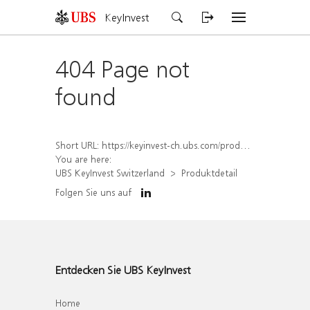
KeyInvest
404 Page not
found
Short URL:
https://keyinvest-ch.ubs.com/produkt/detail/index/isin/CH1579653457
You are here:
UBS KeyInvest Switzerland
Produktdetail
Folgen Sie uns auf
Entdecken Sie UBS KeyInvest
Home