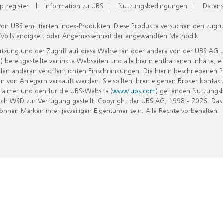
ptregister
|
Information zu UBS
|
Nutzungsbedingungen
|
Datens
 von UBS emittierten Index-Produkten. Diese Produkte versuchen den zugr
, Vollständigkeit oder Angemessenheit der angewandten Methodik.
Nutzung und der Zugriff auf diese Webseiten oder andere von der UBS AG 
eitgestellte verlinkte Webseiten und alle hierin enthaltenen Inhalte, e
allen anderen veröffentlichten Einschränkungen. Die hierin beschriebenen
n von Anlegern verkauft werden. Sie sollten Ihren eigenen Broker kontakt
laimer und den für die UBS-Website (
www.ubs.com
) geltenden Nutzungs
h WSD zur Verfügung gestellt. Copyright der UBS AG, 1998 - 2026. Das
nen Marken ihrer jeweiligen Eigentümer sein. Alle Rechte vorbehalten.