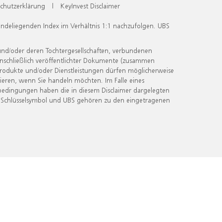
chutzerklärung
|
KeyInvest Disclaimer
undeliegenden Index im Verhältnis 1:1 nachzufolgen. UBS
und/oder deren Tochtergesellschaften, verbundenen
inschließlich veröffentlichter Dokumente (zusammen
 Produkte und/oder Dienstleistungen dürfen möglicherweise
ieren, wenn Sie handeln möchten. Im Falle eines
bedingungen haben die in diesem Disclaimer dargelegten
 Schlüsselsymbol und UBS gehören zu den eingetragenen