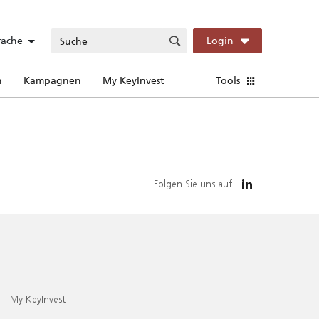
rache
Login
n
Kampagnen
My KeyInvest
Tools
Folgen Sie uns auf
My KeyInvest