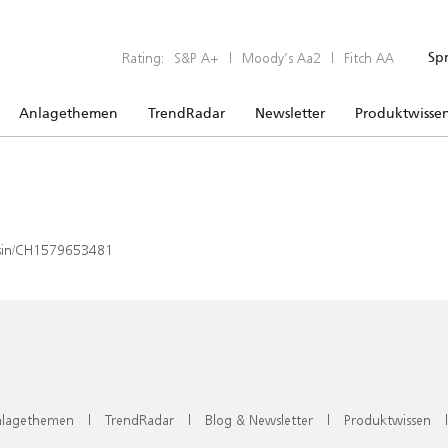
Rating:
S&P A+
|
Moody’s Aa2
|
Fitch AA
Sp
Anlagethemen
TrendRadar
Newsletter
Produktwisse
x/isin/CH1579653481
lagethemen
|
TrendRadar
|
Blog & Newsletter
|
Produktwissen
|