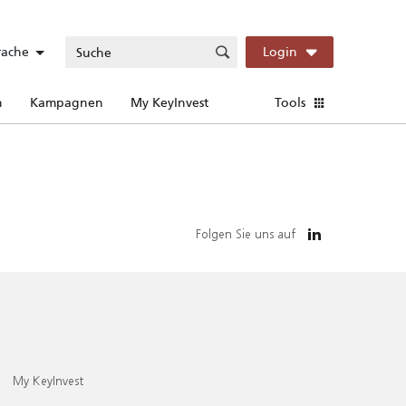
rache
Login
n
Kampagnen
My KeyInvest
Tools
Folgen Sie uns auf
My KeyInvest