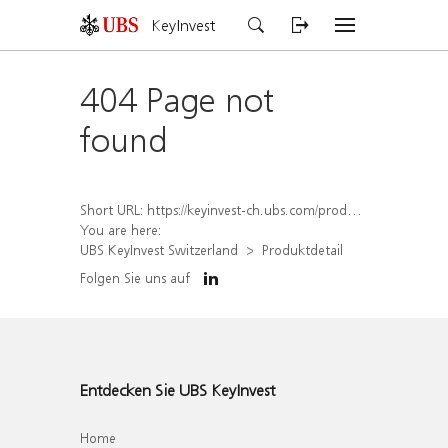
KeyInvest
404 Page not
found
Short URL:
https://keyinvest-ch.ubs.com/produkt/detail/index/isin/CH1579653721
You are here:
UBS KeyInvest Switzerland
Produktdetail
Folgen Sie uns auf
Entdecken Sie UBS KeyInvest
Home