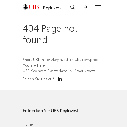
KeyInvest
404 Page not
found
Short URL:
https://keyinvest-ch.ubs.com/produkt/detail/index/isin/CH1579653911
You are here:
UBS KeyInvest Switzerland
Produktdetail
Folgen Sie uns auf
Entdecken Sie UBS KeyInvest
Home