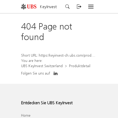
KeyInvest
404 Page not
found
Short URL:
https://keyinvest-ch.ubs.com/produkt/detail/index/isin/CH1579653937
You are here:
UBS KeyInvest Switzerland
Produktdetail
Folgen Sie uns auf
Entdecken Sie UBS KeyInvest
Home