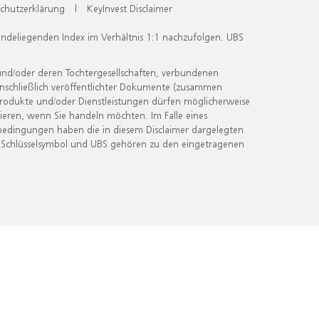
chutzerklärung
|
KeyInvest Disclaimer
undeliegenden Index im Verhältnis 1:1 nachzufolgen. UBS
und/oder deren Tochtergesellschaften, verbundenen
inschließlich veröffentlichter Dokumente (zusammen
 Produkte und/oder Dienstleistungen dürfen möglicherweise
ieren, wenn Sie handeln möchten. Im Falle eines
bedingungen haben die in diesem Disclaimer dargelegten
 Schlüsselsymbol und UBS gehören zu den eingetragenen