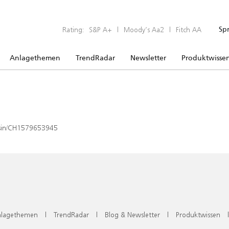
Rating:
S&P A+
|
Moody’s Aa2
|
Fitch AA
Sp
Anlagethemen
TrendRadar
Newsletter
Produktwisse
x/isin/CH1579653945
lagethemen
|
TrendRadar
|
Blog & Newsletter
|
Produktwissen
|