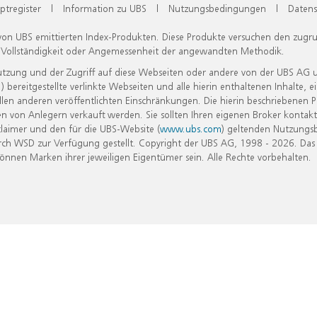
ptregister
|
Information zu UBS
|
Nutzungsbedingungen
|
Datens
 von UBS emittierten Index-Produkten. Diese Produkte versuchen den zugr
, Vollständigkeit oder Angemessenheit der angewandten Methodik.
Nutzung und der Zugriff auf diese Webseiten oder andere von der UBS AG 
eitgestellte verlinkte Webseiten und alle hierin enthaltenen Inhalte, e
allen anderen veröffentlichten Einschränkungen. Die hierin beschriebenen
n von Anlegern verkauft werden. Sie sollten Ihren eigenen Broker kontakt
laimer und den für die UBS-Website (
www.ubs.com
) geltenden Nutzungs
h WSD zur Verfügung gestellt. Copyright der UBS AG, 1998 - 2026. Das
nen Marken ihrer jeweiligen Eigentümer sein. Alle Rechte vorbehalten.