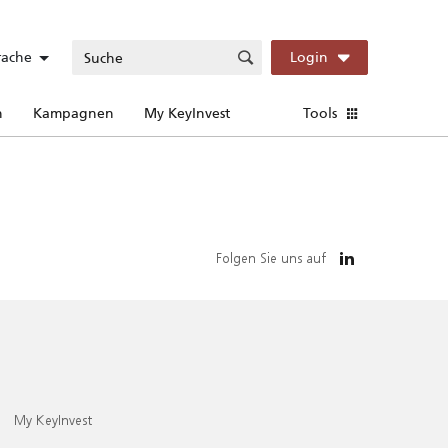
rache
Login
n
Kampagnen
My KeyInvest
Tools
Folgen Sie uns auf
My KeyInvest