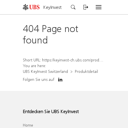
KeyInvest
404 Page not
found
Short URL:
https://keyinvest-ch.ubs.com/produkt/detail/index/isin/CH1579654067
You are here:
UBS KeyInvest Switzerland
Produktdetail
Folgen Sie uns auf
Entdecken Sie UBS KeyInvest
Home