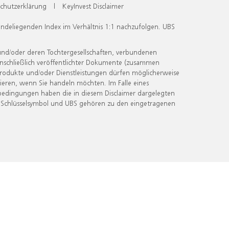
chutzerklärung
|
KeyInvest Disclaimer
undeliegenden Index im Verhältnis 1:1 nachzufolgen. UBS
und/oder deren Tochtergesellschaften, verbundenen
inschließlich veröffentlichter Dokumente (zusammen
 Produkte und/oder Dienstleistungen dürfen möglicherweise
ieren, wenn Sie handeln möchten. Im Falle eines
bedingungen haben die in diesem Disclaimer dargelegten
 Schlüsselsymbol und UBS gehören zu den eingetragenen