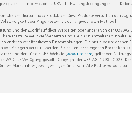
ptregister
|
Information zu UBS
|
Nutzungsbedingungen
|
Datens
 von UBS emittierten Index-Produkten. Diese Produkte versuchen den zugr
, Vollständigkeit oder Angemessenheit der angewandten Methodik.
Nutzung und der Zugriff auf diese Webseiten oder andere von der UBS AG 
eitgestellte verlinkte Webseiten und alle hierin enthaltenen Inhalte, e
allen anderen veröffentlichten Einschränkungen. Die hierin beschriebenen
n von Anlegern verkauft werden. Sie sollten Ihren eigenen Broker kontakt
laimer und den für die UBS-Website (
www.ubs.com
) geltenden Nutzungs
h WSD zur Verfügung gestellt. Copyright der UBS AG, 1998 - 2026. Das
nen Marken ihrer jeweiligen Eigentümer sein. Alle Rechte vorbehalten.