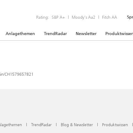
Rating:
S&P A+
|
Moody’s Aa2
|
Fitch AA
Sp
Anlagethemen
TrendRadar
Newsletter
Produktwisse
x/isin/CH1579657821
lagethemen
|
TrendRadar
|
Blog & Newsletter
|
Produktwissen
|