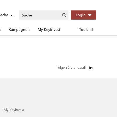
rache
Login
n
Kampagnen
My KeyInvest
Tools
Folgen Sie uns auf
My KeyInvest