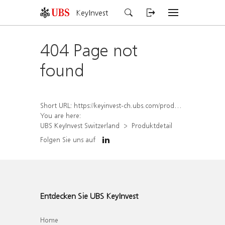
KeyInvest
404 Page not
found
Short URL:
https://keyinvest-ch.ubs.com/produkt/detail/index/isin/CH1579657888
You are here:
UBS KeyInvest Switzerland
Produktdetail
Folgen Sie uns auf
Entdecken Sie UBS KeyInvest
Home