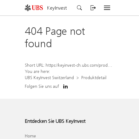
KeyInvest
404 Page not
found
Short URL:
https://keyinvest-ch.ubs.com/produkt/detail/index/isin/CH1579658464
You are here:
UBS KeyInvest Switzerland
Produktdetail
Folgen Sie uns auf
Entdecken Sie UBS KeyInvest
Home