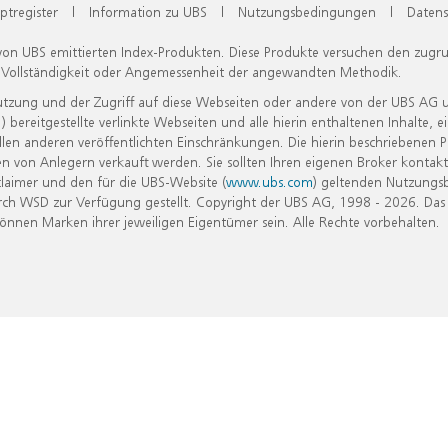
ptregister
|
Information zu UBS
|
Nutzungsbedingungen
|
Datens
 von UBS emittierten Index-Produkten. Diese Produkte versuchen den zugr
, Vollständigkeit oder Angemessenheit der angewandten Methodik.
Nutzung und der Zugriff auf diese Webseiten oder andere von der UBS AG 
eitgestellte verlinkte Webseiten und alle hierin enthaltenen Inhalte, e
allen anderen veröffentlichten Einschränkungen. Die hierin beschriebenen
n von Anlegern verkauft werden. Sie sollten Ihren eigenen Broker kontakt
laimer und den für die UBS-Website (
www.ubs.com
) geltenden Nutzungs
h WSD zur Verfügung gestellt. Copyright der UBS AG, 1998 - 2026. Das
nen Marken ihrer jeweiligen Eigentümer sein. Alle Rechte vorbehalten.