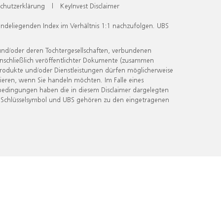
chutzerklärung
|
KeyInvest Disclaimer
undeliegenden Index im Verhältnis 1:1 nachzufolgen. UBS
und/oder deren Tochtergesellschaften, verbundenen
inschließlich veröffentlichter Dokumente (zusammen
 Produkte und/oder Dienstleistungen dürfen möglicherweise
ieren, wenn Sie handeln möchten. Im Falle eines
bedingungen haben die in diesem Disclaimer dargelegten
 Schlüsselsymbol und UBS gehören zu den eingetragenen