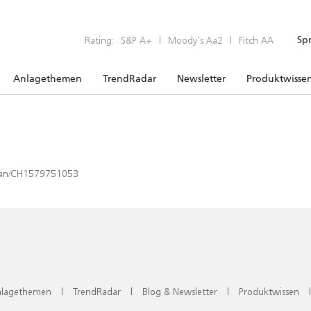
Rating:
S&P A+
|
Moody’s Aa2
|
Fitch AA
Sp
Anlagethemen
TrendRadar
Newsletter
Produktwisse
x/isin/CH1579751053
lagethemen
|
TrendRadar
|
Blog & Newsletter
|
Produktwissen
|