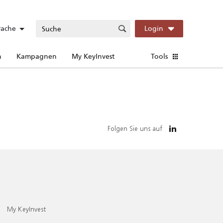
rache
Login
n
Kampagnen
My KeyInvest
Tools
Folgen Sie uns auf
My KeyInvest