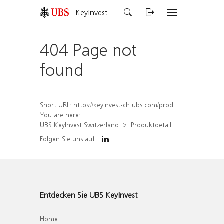
KeyInvest
404 Page not
found
Short URL:
https://keyinvest-ch.ubs.com/produkt/detail/index/isin/CH1579751152
You are here:
UBS KeyInvest Switzerland
Produktdetail
Folgen Sie uns auf
Entdecken Sie UBS KeyInvest
Home