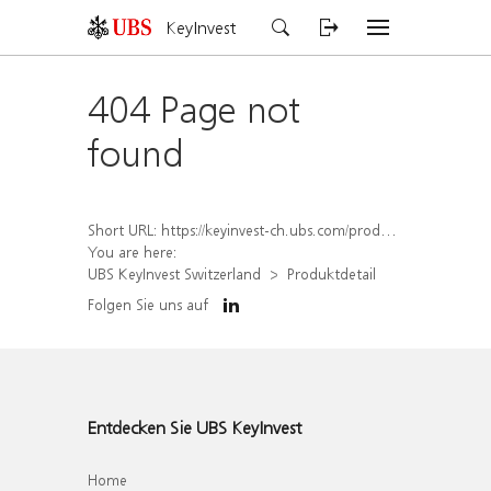
KeyInvest
404 Page not
found
Short URL:
https://keyinvest-ch.ubs.com/produkt/detail/index/isin/CH1579751202
You are here:
UBS KeyInvest Switzerland
Produktdetail
Folgen Sie uns auf
Entdecken Sie UBS KeyInvest
Home