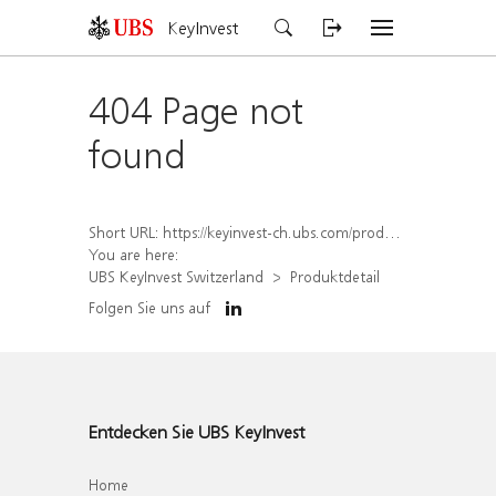
KeyInvest
404 Page not
found
Short URL:
https://keyinvest-ch.ubs.com/produkt/detail/index/isin/CH1579751897
You are here:
UBS KeyInvest Switzerland
Produktdetail
Folgen Sie uns auf
Entdecken Sie UBS KeyInvest
Home