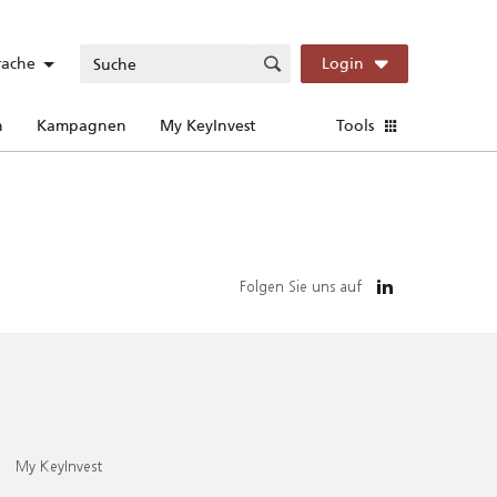
rache
Login
n
Kampagnen
My KeyInvest
Tools
Folgen Sie uns auf
My KeyInvest