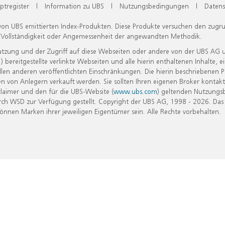
ptregister
|
Information zu UBS
|
Nutzungsbedingungen
|
Datens
 von UBS emittierten Index-Produkten. Diese Produkte versuchen den zugr
, Vollständigkeit oder Angemessenheit der angewandten Methodik.
Nutzung und der Zugriff auf diese Webseiten oder andere von der UBS AG 
eitgestellte verlinkte Webseiten und alle hierin enthaltenen Inhalte, e
allen anderen veröffentlichten Einschränkungen. Die hierin beschriebenen
n von Anlegern verkauft werden. Sie sollten Ihren eigenen Broker kontakt
laimer und den für die UBS-Website (
www.ubs.com
) geltenden Nutzungs
h WSD zur Verfügung gestellt. Copyright der UBS AG, 1998 - 2026. Das
nen Marken ihrer jeweiligen Eigentümer sein. Alle Rechte vorbehalten.