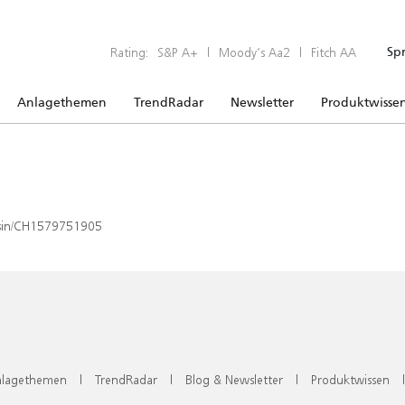
Rating:
S&P A+
|
Moody’s Aa2
|
Fitch AA
Sp
Anlagethemen
TrendRadar
Newsletter
Produktwisse
x/isin/CH1579751905
lagethemen
|
TrendRadar
|
Blog & Newsletter
|
Produktwissen
|