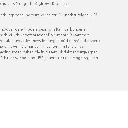
chutzerklärung
|
KeyInvest Disclaimer
undeliegenden Index im Verhältnis 1:1 nachzufolgen. UBS
und/oder deren Tochtergesellschaften, verbundenen
inschließlich veröffentlichter Dokumente (zusammen
 Produkte und/oder Dienstleistungen dürfen möglicherweise
ieren, wenn Sie handeln möchten. Im Falle eines
bedingungen haben die in diesem Disclaimer dargelegten
 Schlüsselsymbol und UBS gehören zu den eingetragenen