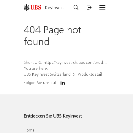
KeyInvest
404 Page not
found
Short URL:
https://keyinvest-ch.ubs.com/produkt/detail/index/isin/CH1579752358
You are here:
UBS KeyInvest Switzerland
Produktdetail
Folgen Sie uns auf
Entdecken Sie UBS KeyInvest
Home