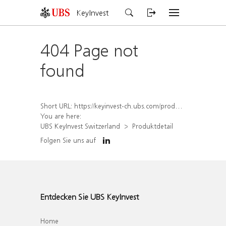
KeyInvest
404 Page not
found
Short URL:
https://keyinvest-ch.ubs.com/produkt/detail/index/isin/CH1579752572
You are here:
UBS KeyInvest Switzerland
Produktdetail
Folgen Sie uns auf
Entdecken Sie UBS KeyInvest
Home