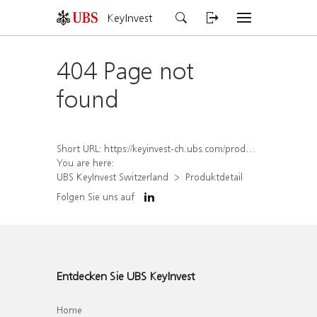
KeyInvest
404 Page not
found
Short URL:
https://keyinvest-ch.ubs.com/produkt/detail/index/isin/CH1579752655
You are here:
UBS KeyInvest Switzerland
Produktdetail
Folgen Sie uns auf
Entdecken Sie UBS KeyInvest
Home