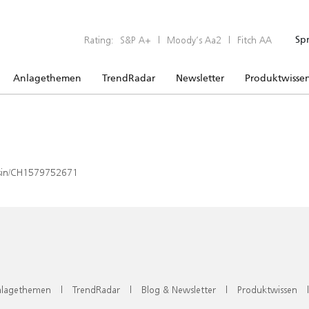
Rating:
S&P A+
|
Moody’s Aa2
|
Fitch AA
Sp
Anlagethemen
TrendRadar
Newsletter
Produktwisse
x/isin/CH1579752671
lagethemen
|
TrendRadar
|
Blog & Newsletter
|
Produktwissen
|