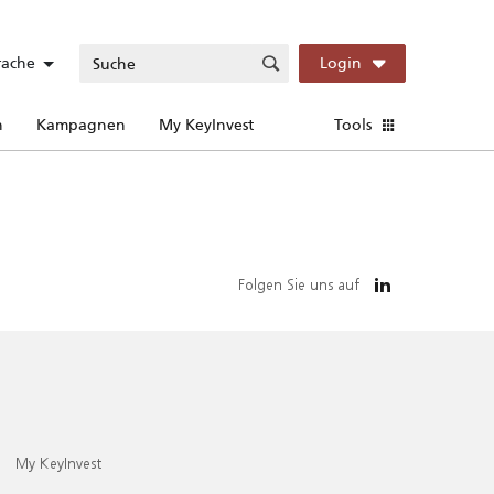
rache
Login
n
Kampagnen
My KeyInvest
Tools
Folgen Sie uns auf
My KeyInvest