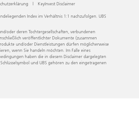
chutzerklärung
|
KeyInvest Disclaimer
undeliegenden Index im Verhältnis 1:1 nachzufolgen. UBS
und/oder deren Tochtergesellschaften, verbundenen
inschließlich veröffentlichter Dokumente (zusammen
 Produkte und/oder Dienstleistungen dürfen möglicherweise
ieren, wenn Sie handeln möchten. Im Falle eines
bedingungen haben die in diesem Disclaimer dargelegten
 Schlüsselsymbol und UBS gehören zu den eingetragenen