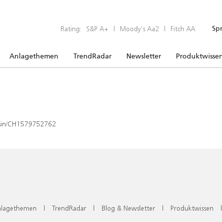
Rating:
S&P A+
|
Moody’s Aa2
|
Fitch AA
Sp
Anlagethemen
TrendRadar
Newsletter
Produktwisse
x/isin/CH1579752762
lagethemen
|
TrendRadar
|
Blog & Newsletter
|
Produktwissen
|