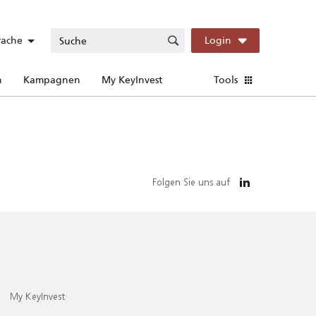
rache
Login
n
Kampagnen
My KeyInvest
Tools
Folgen Sie uns auf
My KeyInvest