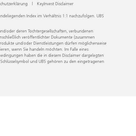
chutzerklärung
|
KeyInvest Disclaimer
undeliegenden Index im Verhältnis 1:1 nachzufolgen. UBS
und/oder deren Tochtergesellschaften, verbundenen
inschließlich veröffentlichter Dokumente (zusammen
 Produkte und/oder Dienstleistungen dürfen möglicherweise
ieren, wenn Sie handeln möchten. Im Falle eines
bedingungen haben die in diesem Disclaimer dargelegten
 Schlüsselsymbol und UBS gehören zu den eingetragenen