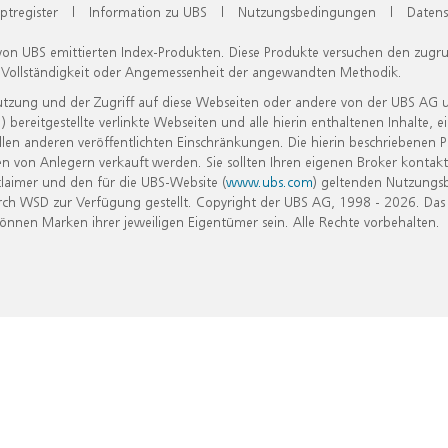
ptregister
|
Information zu UBS
|
Nutzungsbedingungen
|
Datens
 von UBS emittierten Index-Produkten. Diese Produkte versuchen den zugr
, Vollständigkeit oder Angemessenheit der angewandten Methodik.
Nutzung und der Zugriff auf diese Webseiten oder andere von der UBS AG 
eitgestellte verlinkte Webseiten und alle hierin enthaltenen Inhalte, e
allen anderen veröffentlichten Einschränkungen. Die hierin beschriebenen
n von Anlegern verkauft werden. Sie sollten Ihren eigenen Broker kontakt
laimer und den für die UBS-Website (
www.ubs.com
) geltenden Nutzungs
h WSD zur Verfügung gestellt. Copyright der UBS AG, 1998 - 2026. Das
nen Marken ihrer jeweiligen Eigentümer sein. Alle Rechte vorbehalten.