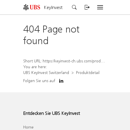
KeyInvest
404 Page not
found
Short URL:
https://keyinvest-ch.ubs.com/produkt/detail/index/isin/CH1579752820
You are here:
UBS KeyInvest Switzerland
Produktdetail
Folgen Sie uns auf
Entdecken Sie UBS KeyInvest
Home