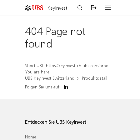
KeyInvest
404 Page not
found
Short URL:
https://keyinvest-ch.ubs.com/produkt/detail/index/isin/CH1579753083
You are here:
UBS KeyInvest Switzerland
Produktdetail
Folgen Sie uns auf
Entdecken Sie UBS KeyInvest
Home