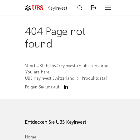
KeyInvest
404 Page not
found
Short URL:
https://keyinvest-ch.ubs.com/produkt/detail/index/isin/CH1579753232
You are here:
UBS KeyInvest Switzerland
Produktdetail
Folgen Sie uns auf
Entdecken Sie UBS KeyInvest
Home