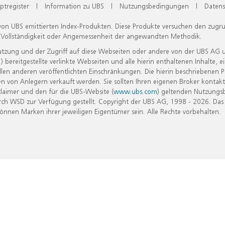
ptregister
|
Information zu UBS
|
Nutzungsbedingungen
|
Datens
 von UBS emittierten Index-Produkten. Diese Produkte versuchen den zugr
, Vollständigkeit oder Angemessenheit der angewandten Methodik.
Nutzung und der Zugriff auf diese Webseiten oder andere von der UBS AG 
eitgestellte verlinkte Webseiten und alle hierin enthaltenen Inhalte, e
allen anderen veröffentlichten Einschränkungen. Die hierin beschriebenen
n von Anlegern verkauft werden. Sie sollten Ihren eigenen Broker kontakt
laimer und den für die UBS-Website (
www.ubs.com
) geltenden Nutzungs
h WSD zur Verfügung gestellt. Copyright der UBS AG, 1998 - 2026. Das
nen Marken ihrer jeweiligen Eigentümer sein. Alle Rechte vorbehalten.