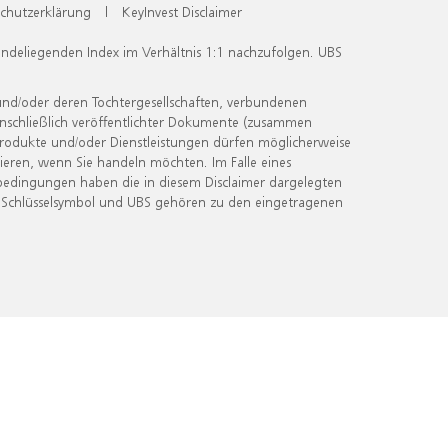
chutzerklärung
|
KeyInvest Disclaimer
undeliegenden Index im Verhältnis 1:1 nachzufolgen. UBS
und/oder deren Tochtergesellschaften, verbundenen
inschließlich veröffentlichter Dokumente (zusammen
 Produkte und/oder Dienstleistungen dürfen möglicherweise
ieren, wenn Sie handeln möchten. Im Falle eines
bedingungen haben die in diesem Disclaimer dargelegten
 Schlüsselsymbol und UBS gehören zu den eingetragenen