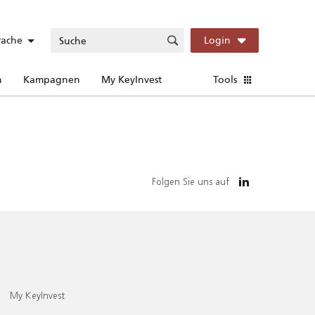
rache
Login
n
Kampagnen
My KeyInvest
Tools
Folgen Sie uns auf
My KeyInvest