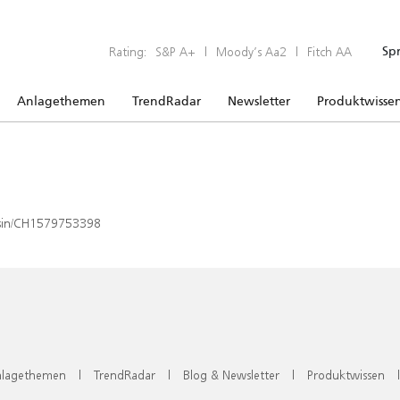
Rating:
S&P A+
|
Moody’s Aa2
|
Fitch AA
Sp
Anlagethemen
TrendRadar
Newsletter
Produktwisse
x/isin/CH1579753398
lagethemen
|
TrendRadar
|
Blog & Newsletter
|
Produktwissen
|