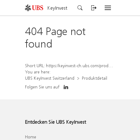
KeyInvest
404 Page not
found
Short URL:
https://keyinvest-ch.ubs.com/produkt/detail/index/isin/CH1579753646
You are here:
UBS KeyInvest Switzerland
Produktdetail
Folgen Sie uns auf
Entdecken Sie UBS KeyInvest
Home