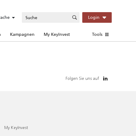
rache
Login
n
Kampagnen
My KeyInvest
Tools
Folgen Sie uns auf
My KeyInvest