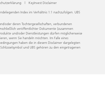
chutzerklärung
|
KeyInvest Disclaimer
undeliegenden Index im Verhältnis 1:1 nachzufolgen. UBS
und/oder deren Tochtergesellschaften, verbundenen
inschließlich veröffentlichter Dokumente (zusammen
 Produkte und/oder Dienstleistungen dürfen möglicherweise
ieren, wenn Sie handeln möchten. Im Falle eines
bedingungen haben die in diesem Disclaimer dargelegten
 Schlüsselsymbol und UBS gehören zu den eingetragenen