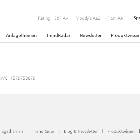
Rating:
S&P A+
|
Moody’s Aa2
|
Fitch AA
Sp
Anlagethemen
TrendRadar
Newsletter
Produktwisse
x/isin/CH1579753679
lagethemen
|
TrendRadar
|
Blog & Newsletter
|
Produktwissen
|