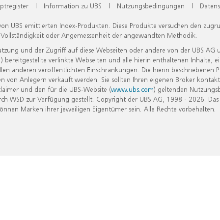
ptregister
|
Information zu UBS
|
Nutzungsbedingungen
|
Datens
 von UBS emittierten Index-Produkten. Diese Produkte versuchen den zugr
, Vollständigkeit oder Angemessenheit der angewandten Methodik.
Nutzung und der Zugriff auf diese Webseiten oder andere von der UBS AG 
eitgestellte verlinkte Webseiten und alle hierin enthaltenen Inhalte, e
allen anderen veröffentlichten Einschränkungen. Die hierin beschriebenen
n von Anlegern verkauft werden. Sie sollten Ihren eigenen Broker kontakt
laimer und den für die UBS-Website (
www.ubs.com
) geltenden Nutzungs
h WSD zur Verfügung gestellt. Copyright der UBS AG, 1998 - 2026. Das
nen Marken ihrer jeweiligen Eigentümer sein. Alle Rechte vorbehalten.