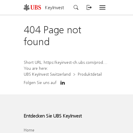
KeyInvest
404 Page not
found
Short URL:
https://keyinvest-ch.ubs.com/produkt/detail/index/isin/CH1579754370
You are here:
UBS KeyInvest Switzerland
Produktdetail
Folgen Sie uns auf
Entdecken Sie UBS KeyInvest
Home