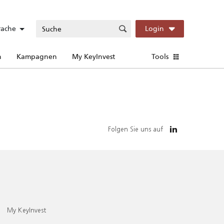
rache
Login
n
Kampagnen
My KeyInvest
Tools
Folgen Sie uns auf
My KeyInvest