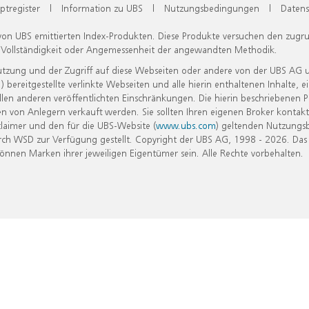
ptregister
|
Information zu UBS
|
Nutzungsbedingungen
|
Datens
 von UBS emittierten Index-Produkten. Diese Produkte versuchen den zugr
, Vollständigkeit oder Angemessenheit der angewandten Methodik.
Nutzung und der Zugriff auf diese Webseiten oder andere von der UBS AG 
eitgestellte verlinkte Webseiten und alle hierin enthaltenen Inhalte, e
allen anderen veröffentlichten Einschränkungen. Die hierin beschriebenen
n von Anlegern verkauft werden. Sie sollten Ihren eigenen Broker kontakt
laimer und den für die UBS-Website (
www.ubs.com
) geltenden Nutzungs
h WSD zur Verfügung gestellt. Copyright der UBS AG, 1998 - 2026. Das
nen Marken ihrer jeweiligen Eigentümer sein. Alle Rechte vorbehalten.