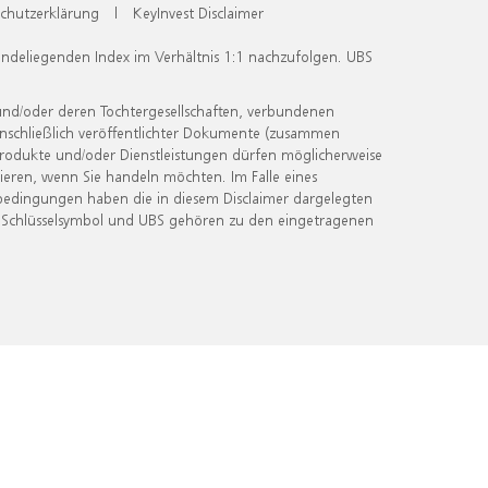
chutzerklärung
|
KeyInvest Disclaimer
undeliegenden Index im Verhältnis 1:1 nachzufolgen. UBS
und/oder deren Tochtergesellschaften, verbundenen
inschließlich veröffentlichter Dokumente (zusammen
 Produkte und/oder Dienstleistungen dürfen möglicherweise
ieren, wenn Sie handeln möchten. Im Falle eines
bedingungen haben die in diesem Disclaimer dargelegten
 Schlüsselsymbol und UBS gehören zu den eingetragenen