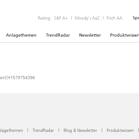
Rating:
S&P A+
|
Moody’s Aa2
|
Fitch AA
Sp
Anlagethemen
TrendRadar
Newsletter
Produktwisse
x/isin/CH1579754396
lagethemen
|
TrendRadar
|
Blog & Newsletter
|
Produktwissen
|