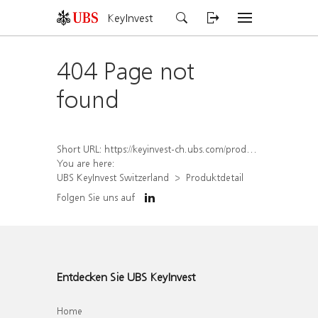
KeyInvest
404 Page not
found
Short URL:
https://keyinvest-ch.ubs.com/produkt/detail/index/isin/CH1579754636
You are here:
UBS KeyInvest Switzerland
Produktdetail
Folgen Sie uns auf
Entdecken Sie UBS KeyInvest
Home