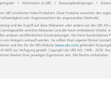
ptregister
|
Information zu UBS
|
Nutzungsbedingungen
|
Datens
 von UBS emittierten Index-Produkten. Diese Produkte versuchen den zugr
, Vollständigkeit oder Angemessenheit der angewandten Methodik.
Nutzung und der Zugriff auf diese Webseiten oder andere von der UBS AG 
eitgestellte verlinkte Webseiten und alle hierin enthaltenen Inhalte, e
allen anderen veröffentlichten Einschränkungen. Die hierin beschriebenen
n von Anlegern verkauft werden. Sie sollten Ihren eigenen Broker kontakt
laimer und den für die UBS-Website (
www.ubs.com
) geltenden Nutzungs
h WSD zur Verfügung gestellt. Copyright der UBS AG, 1998 - 2026. Das
nen Marken ihrer jeweiligen Eigentümer sein. Alle Rechte vorbehalten.