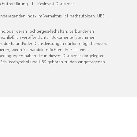
chutzerklärung
|
KeyInvest Disclaimer
undeliegenden Index im Verhältnis 1:1 nachzufolgen. UBS
und/oder deren Tochtergesellschaften, verbundenen
inschließlich veröffentlichter Dokumente (zusammen
 Produkte und/oder Dienstleistungen dürfen möglicherweise
ieren, wenn Sie handeln möchten. Im Falle eines
bedingungen haben die in diesem Disclaimer dargelegten
 Schlüsselsymbol und UBS gehören zu den eingetragenen