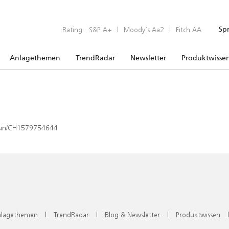
Rating:
S&P A+
|
Moody’s Aa2
|
Fitch AA
Sp
Anlagethemen
TrendRadar
Newsletter
Produktwisse
x/isin/CH1579754644
lagethemen
|
TrendRadar
|
Blog & Newsletter
|
Produktwissen
|