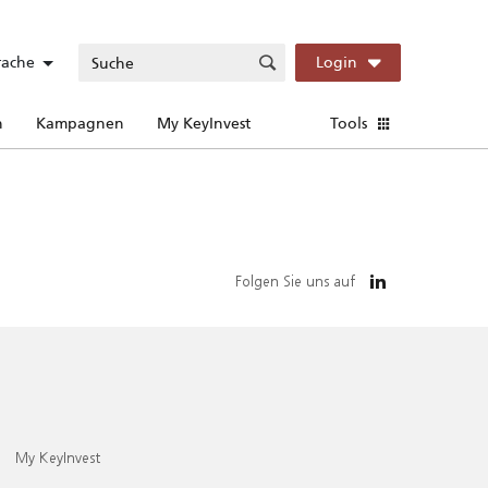
rache
Login
n
Kampagnen
My KeyInvest
Tools
Folgen Sie uns auf
My KeyInvest