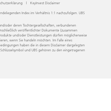
chutzerklärung
|
KeyInvest Disclaimer
undeliegenden Index im Verhältnis 1:1 nachzufolgen. UBS
und/oder deren Tochtergesellschaften, verbundenen
inschließlich veröffentlichter Dokumente (zusammen
 Produkte und/oder Dienstleistungen dürfen möglicherweise
ieren, wenn Sie handeln möchten. Im Falle eines
bedingungen haben die in diesem Disclaimer dargelegten
 Schlüsselsymbol und UBS gehören zu den eingetragenen