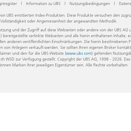
ptregister
|
Information zu UBS
|
Nutzungsbedingungen
|
Datens
 von UBS emittierten Index-Produkten. Diese Produkte versuchen den zugr
, Vollständigkeit oder Angemessenheit der angewandten Methodik.
Nutzung und der Zugriff auf diese Webseiten oder andere von der UBS AG 
eitgestellte verlinkte Webseiten und alle hierin enthaltenen Inhalte, e
allen anderen veröffentlichten Einschränkungen. Die hierin beschriebenen
n von Anlegern verkauft werden. Sie sollten Ihren eigenen Broker kontakt
laimer und den für die UBS-Website (
www.ubs.com
) geltenden Nutzungs
h WSD zur Verfügung gestellt. Copyright der UBS AG, 1998 - 2026. Das
nen Marken ihrer jeweiligen Eigentümer sein. Alle Rechte vorbehalten.