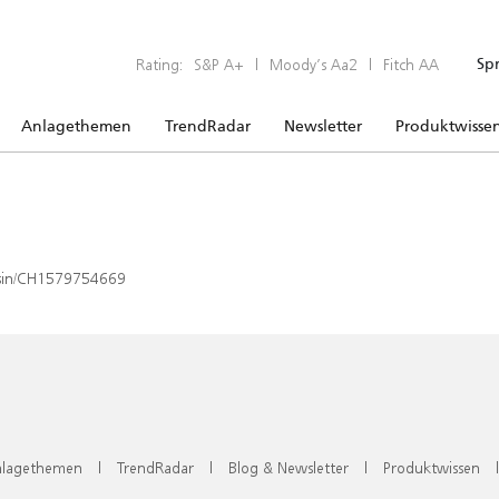
Rating:
S&P A+
|
Moody’s Aa2
|
Fitch AA
Sp
Anlagethemen
TrendRadar
Newsletter
Produktwisse
x/isin/CH1579754669
lagethemen
|
TrendRadar
|
Blog & Newsletter
|
Produktwissen
|