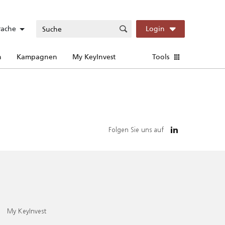
rache
Login
n
Kampagnen
My KeyInvest
Tools
Folgen Sie uns auf
My KeyInvest