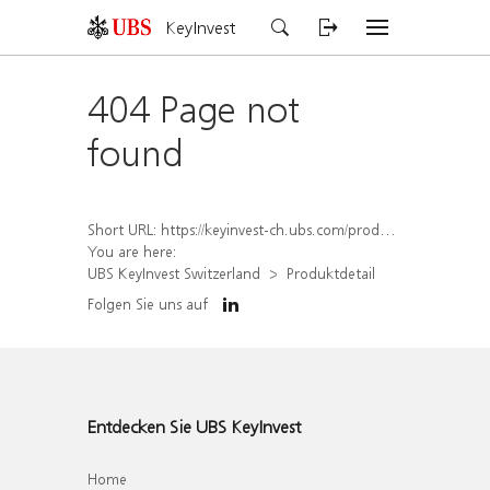
KeyInvest
404 Page not
found
Short URL:
https://keyinvest-ch.ubs.com/produkt/detail/index/isin/CH1579754719
You are here:
UBS KeyInvest Switzerland
Produktdetail
Folgen Sie uns auf
Entdecken Sie UBS KeyInvest
Home