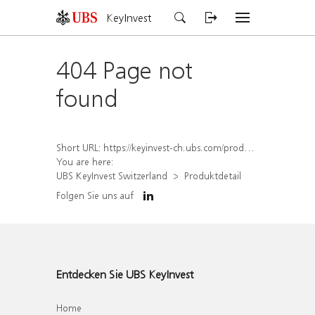
KeyInvest
404 Page not
found
Short URL:
https://keyinvest-ch.ubs.com/produkt/detail/index/isin/CH1579754743
You are here:
UBS KeyInvest Switzerland
Produktdetail
Folgen Sie uns auf
Entdecken Sie UBS KeyInvest
Home