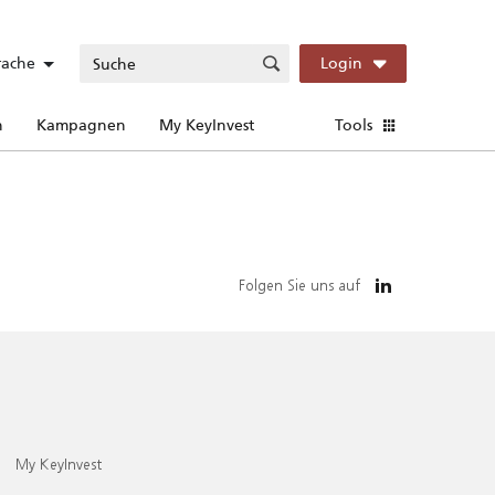
rache
Login
n
Kampagnen
My KeyInvest
Tools
Folgen Sie uns auf
My KeyInvest