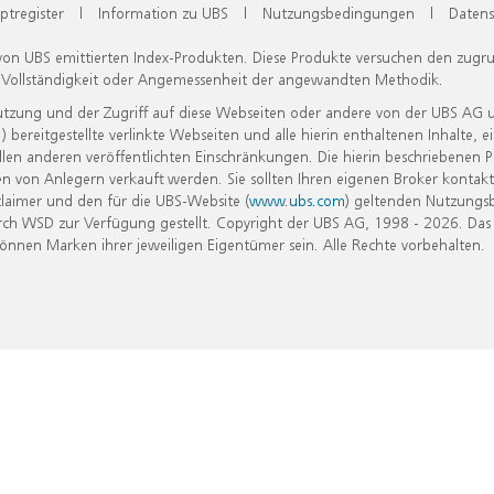
ptregister
|
Information zu UBS
|
Nutzungsbedingungen
|
Datens
 von UBS emittierten Index-Produkten. Diese Produkte versuchen den zugr
, Vollständigkeit oder Angemessenheit der angewandten Methodik.
Nutzung und der Zugriff auf diese Webseiten oder andere von der UBS AG 
eitgestellte verlinkte Webseiten und alle hierin enthaltenen Inhalte, e
allen anderen veröffentlichten Einschränkungen. Die hierin beschriebenen
n von Anlegern verkauft werden. Sie sollten Ihren eigenen Broker kontakt
laimer und den für die UBS-Website (
www.ubs.com
) geltenden Nutzungs
h WSD zur Verfügung gestellt. Copyright der UBS AG, 1998 - 2026. Das
nen Marken ihrer jeweiligen Eigentümer sein. Alle Rechte vorbehalten.