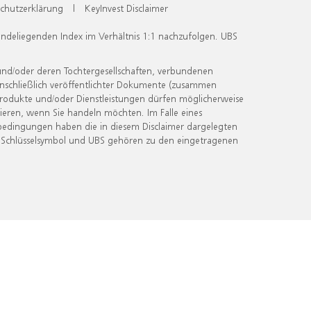
chutzerklärung
|
KeyInvest Disclaimer
undeliegenden Index im Verhältnis 1:1 nachzufolgen. UBS
und/oder deren Tochtergesellschaften, verbundenen
inschließlich veröffentlichter Dokumente (zusammen
 Produkte und/oder Dienstleistungen dürfen möglicherweise
ieren, wenn Sie handeln möchten. Im Falle eines
bedingungen haben die in diesem Disclaimer dargelegten
 Schlüsselsymbol und UBS gehören zu den eingetragenen