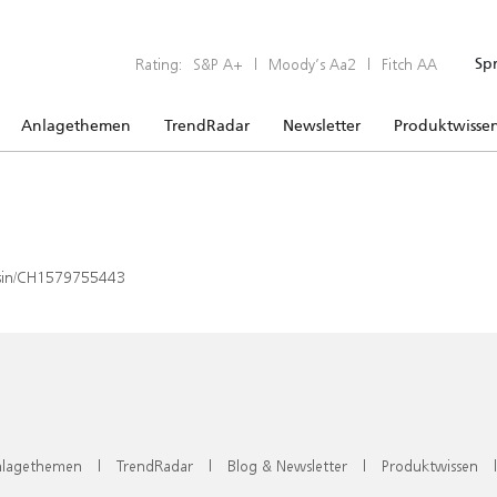
Rating:
S&P A+
|
Moody’s Aa2
|
Fitch AA
Sp
Anlagethemen
TrendRadar
Newsletter
Produktwisse
x/isin/CH1579755443
lagethemen
|
TrendRadar
|
Blog & Newsletter
|
Produktwissen
|