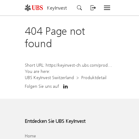
KeyInvest
404 Page not
found
Short URL:
https://keyinvest-ch.ubs.com/produkt/detail/index/isin/CH1579755500
You are here:
UBS KeyInvest Switzerland
Produktdetail
Folgen Sie uns auf
Entdecken Sie UBS KeyInvest
Home