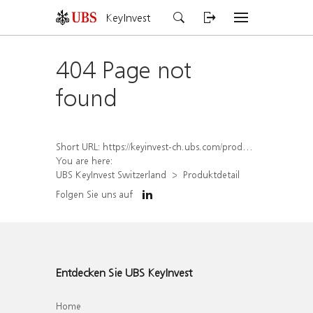
KeyInvest
404 Page not
found
Short URL:
https://keyinvest-ch.ubs.com/produkt/detail/index/isin/CH1579755625
You are here:
UBS KeyInvest Switzerland
Produktdetail
Folgen Sie uns auf
Entdecken Sie UBS KeyInvest
Home