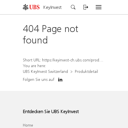
KeyInvest
404 Page not
found
Short URL:
https://keyinvest-ch.ubs.com/produkt/detail/index/isin/CH1579755666
You are here:
UBS KeyInvest Switzerland
Produktdetail
Folgen Sie uns auf
Entdecken Sie UBS KeyInvest
Home