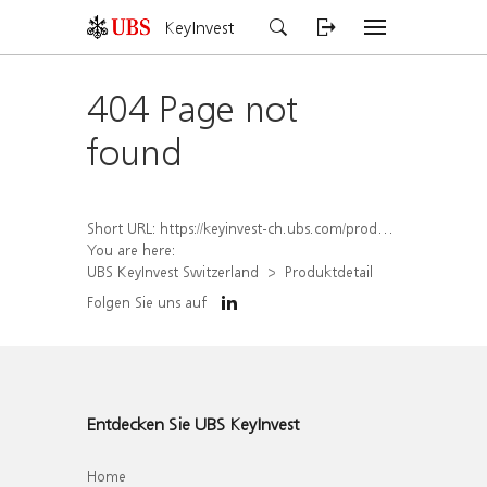
KeyInvest
404 Page not
found
Short URL:
https://keyinvest-ch.ubs.com/produkt/detail/index/isin/CH1579755807
You are here:
UBS KeyInvest Switzerland
Produktdetail
Folgen Sie uns auf
Entdecken Sie UBS KeyInvest
Home