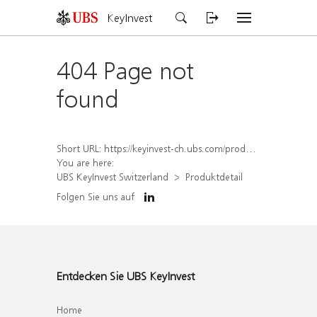
KeyInvest
404 Page not
found
Short URL:
https://keyinvest-ch.ubs.com/produkt/detail/index/isin/CH1579755963
You are here:
UBS KeyInvest Switzerland
Produktdetail
Folgen Sie uns auf
Entdecken Sie UBS KeyInvest
Home