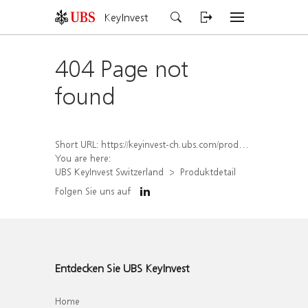
KeyInvest
404 Page not
found
Short URL:
https://keyinvest-ch.ubs.com/produkt/detail/index/isin/CH1579755989
You are here:
UBS KeyInvest Switzerland
Produktdetail
Folgen Sie uns auf
Entdecken Sie UBS KeyInvest
Home