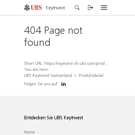
KeyInvest
404 Page not
found
Short URL:
https://keyinvest-ch.ubs.com/produkt/detail/index/isin/CH1579756045
You are here:
UBS KeyInvest Switzerland
Produktdetail
Folgen Sie uns auf
Entdecken Sie UBS KeyInvest
Home