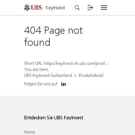
KeyInvest
404 Page not
found
Short URL:
https://keyinvest-ch.ubs.com/produkt/detail/index/isin/CH1579756276
You are here:
UBS KeyInvest Switzerland
Produktdetail
Folgen Sie uns auf
Entdecken Sie UBS KeyInvest
Home