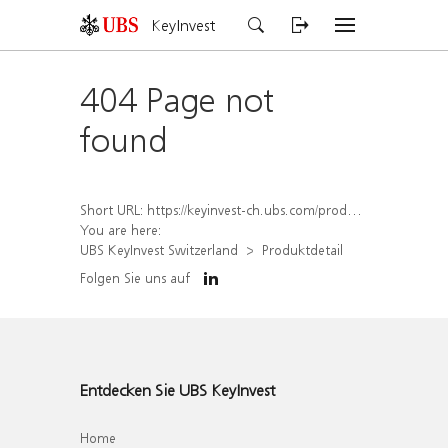
KeyInvest
404 Page not
found
Short URL:
https://keyinvest-ch.ubs.com/produkt/detail/index/isin/CH1579756417
You are here:
UBS KeyInvest Switzerland
Produktdetail
Folgen Sie uns auf
Entdecken Sie UBS KeyInvest
Home