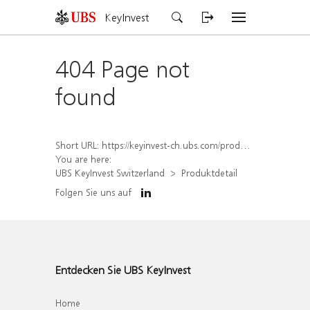
KeyInvest
404 Page not
found
Short URL:
https://keyinvest-ch.ubs.com/produkt/detail/index/isin/CH1579756425
You are here:
UBS KeyInvest Switzerland
Produktdetail
Folgen Sie uns auf
Entdecken Sie UBS KeyInvest
Home