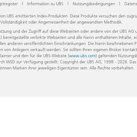
ptregister
|
Information zu UBS
|
Nutzungsbedingungen
|
Datens
 von UBS emittierten Index-Produkten. Diese Produkte versuchen den zugr
, Vollständigkeit oder Angemessenheit der angewandten Methodik.
Nutzung und der Zugriff auf diese Webseiten oder andere von der UBS AG 
eitgestellte verlinkte Webseiten und alle hierin enthaltenen Inhalte, e
allen anderen veröffentlichten Einschränkungen. Die hierin beschriebenen
n von Anlegern verkauft werden. Sie sollten Ihren eigenen Broker kontakt
laimer und den für die UBS-Website (
www.ubs.com
) geltenden Nutzungs
h WSD zur Verfügung gestellt. Copyright der UBS AG, 1998 - 2026. Das
nen Marken ihrer jeweiligen Eigentümer sein. Alle Rechte vorbehalten.