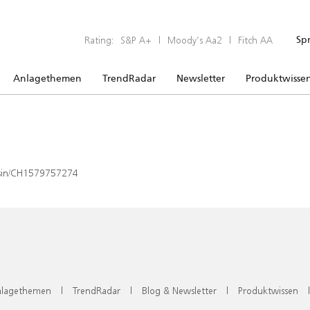
Rating:
S&P A+
|
Moody’s Aa2
|
Fitch AA
Sp
Anlagethemen
TrendRadar
Newsletter
Produktwisse
x/isin/CH1579757274
lagethemen
|
TrendRadar
|
Blog & Newsletter
|
Produktwissen
|