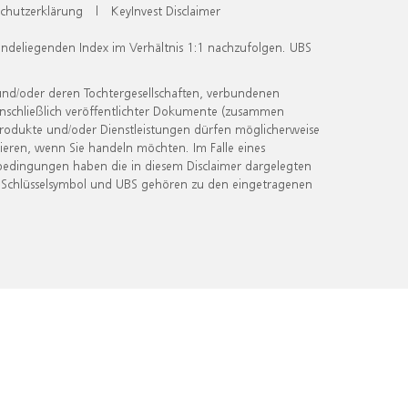
chutzerklärung
|
KeyInvest Disclaimer
undeliegenden Index im Verhältnis 1:1 nachzufolgen. UBS
und/oder deren Tochtergesellschaften, verbundenen
inschließlich veröffentlichter Dokumente (zusammen
 Produkte und/oder Dienstleistungen dürfen möglicherweise
ieren, wenn Sie handeln möchten. Im Falle eines
bedingungen haben die in diesem Disclaimer dargelegten
 Schlüsselsymbol und UBS gehören zu den eingetragenen