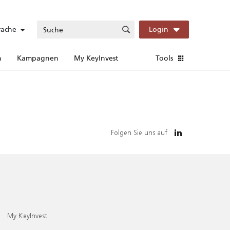
rache
Login
n
Kampagnen
My KeyInvest
Tools
Folgen Sie uns auf
My KeyInvest