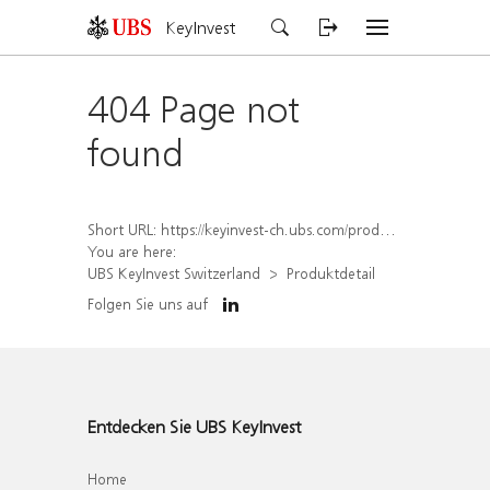
KeyInvest
404 Page not
found
Short URL:
https://keyinvest-ch.ubs.com/produkt/detail/index/isin/CH1579757381
You are here:
UBS KeyInvest Switzerland
Produktdetail
Folgen Sie uns auf
Entdecken Sie UBS KeyInvest
Home